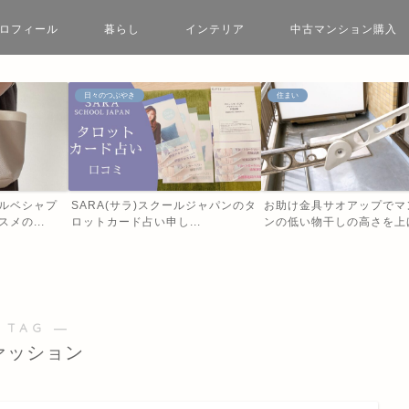
ロフィール
暮らし
インテリア
中古マンション購入
日々のつぶやき
住まい
ルベシャプ
SARA(サラ)スクールジャパンのタ
お助け金具サオアップでマ
メの...
ロットカード占い申し...
ンの低い物干しの高さを上げ.
 TAG ―
ァッション