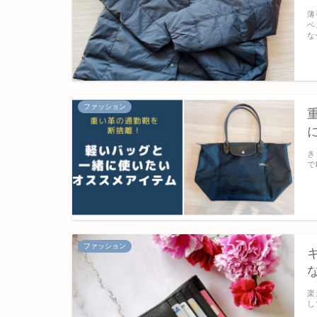
薄
ベ
な
ファッション
き
で
ファッション
楽
し