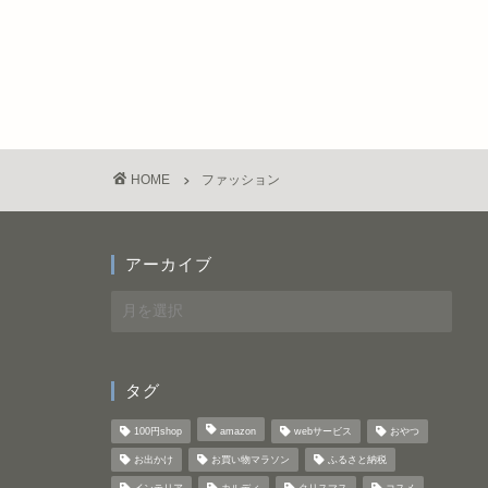
HOME
ファッション
アーカイブ
ア
ー
カ
イ
タグ
ブ
100円shop
amazon
webサービス
おやつ
お出かけ
お買い物マラソン
ふるさと納税