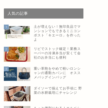
人気の記事
土が増えない！無印良品でマ
1
ンションでもできるミニコン
ポスト「キエーロ」を作った
よ
リピでストック確定！業務ス
2
ーパーの冷凍弁当が安くて会
社のお弁当にも便利
重い革鞄をやめて軽いロンシ
3
ャンの通勤カバンに オスス
メバッグインバッグ
ダイソーで揃えてお手頃に 野
4
菜の水耕栽培にチャレンジ