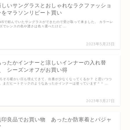
新しいサングラスとおしゃれなラクファッショ
ンをマラソンリピート買い
INSで頼んでいたサングラスができたので受け取って来ました。 カラーレ
ズでレンスの色や濃さは色々選べたけど …
2023年5月23日
あったかインナーと涼しいインナーの入れ替
え シーズンオフがお買い得
ろそろ暖かい日も増えてきて、出番が少なくなってくるか？ と思いつつ
、まだヒートテックのようなあったかインナーは使っています＾＾ …
2023年3月27日
無印良品でお買い物 あったか防寒着とパジャ
マ