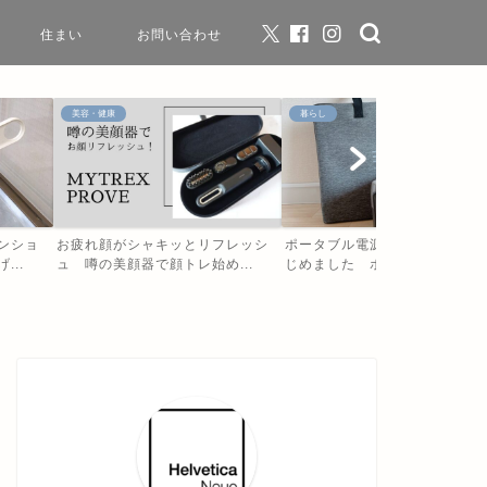
住まい
お問い合わせ
美容・健康
暮らし
ンショ
お疲れ顔がシャキッとリフレッシ
ポータブル電源のある暮らし、
..
ュ 噂の美顔器で顔トレ始め...
じめました ポタ電でプチ自...