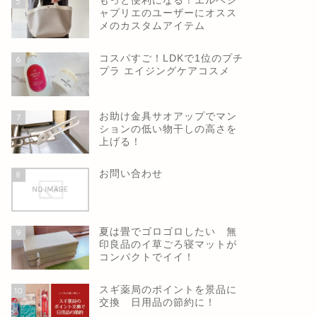
もっと便利になる！エルベシ
5
ャプリエのユーザーにオスス
メのカスタムアイテム
コスパすご！LDKで1位のプチ
6
プラ エイジングケアコスメ
お助け金具サオアップでマン
7
ションの低い物干しの高さを
上げる！
お問い合わせ
8
夏は畳でゴロゴロしたい 無
9
印良品のイ草ごろ寝マットが
コンパクトでイイ！
スギ薬局のポイントを景品に
10
交換 日用品の節約に！