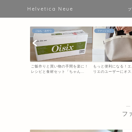
Helvetica Neue
プ
ごはん・おやつ
ファッション
ご飯作りと買い物の手間を楽に！
もっと便利になる！エ
レシピと食材セット「ちゃん...
リエのユーザーにオスス
―
フ