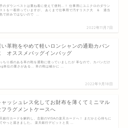
手のダウンベストは重ね着に使えて便利…！ 仕事用にユニクロのダウン
ストを一着持っていますが、 あくまで仕事用で汚すリスク大 ＆ 適当
色で好みではないので …
2022年11月7日
重い革鞄をやめて軽いロンシャンの通勤カバン
に オススメバッグインバッグ
っちり感のある革の鞄を通勤に使っていましたが 革なので、カバンだけ
kg単位の重さがある… 革の鞄は確かに …
2022年9月18日
キャッシュレス化してお財布を薄くてミニマル
なフラグメントケースへ
天銀行カードを解約し、念願のVISAの楽天カードへ！ まだかと心待ちに
てやっと届きました。 楽天銀行デビットと見 …