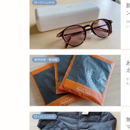
日々のつぶやき
J
ン
整理収納・断捨離
そ
も
日々のつぶやき