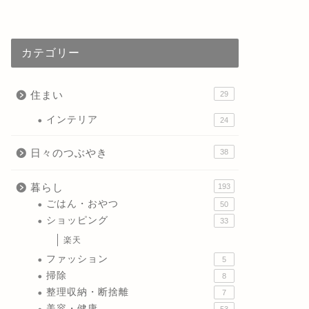
カテゴリー
住まい
29
インテリア
24
日々のつぶやき
38
暮らし
193
ごはん・おやつ
50
ショッピング
33
楽天
ファッション
5
掃除
8
整理収納・断捨離
7
美容・健康