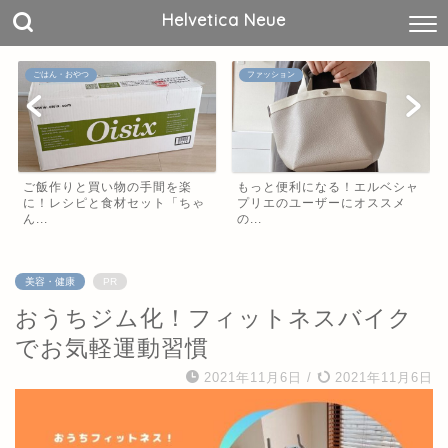
Helvetica Neue
ごはん・おやつ
ファッション
ご飯作りと買い物の手間を楽
もっと便利になる！エルベシャ
に！レシピと食材セット「ちゃ
プリエのユーザーにオススメ
ん...
の...
美容・健康
PR
おうちジム化！フィットネスバイク
でお気軽運動習慣
2021年11月6日
/
2021年11月6日