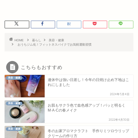
HOME
暮らし
美容・健康
おうちジム化！フィットネスバイクでお気軽運動習慣
こちらもおすすめ
美容・健康
連休中は強い日差し！今年の日焼け止め下地はこ
れにしました
2024年5月4日
美容・健康
お肌もサクラ色で血色感アップ！パッと明るく
M·A·Cの春メイク
2022年4月30日
美容・健康
冬のお家アロマクラフト 手作りミツロウリップ
クリームの作り方