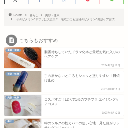
HOME
暮らし
美容・健康
そのビタミンCサプリは大丈夫？ 吸収力にも注目のビタミンC美肌ケア習慣
こちらもおすすめ
美容・健康
順番待ちしていたドラマ化本と最近お気に入りの
ヘアケア
2024年2月18日
美容・健康
手の届かないところもシュッと塗りやすい！日焼
け止め
2025年8月14日
美容・健康
コスパすご！LDKで1位のプチプラ エイジングケ
アコスメ
2023年6月12日
楽天
噂のシルクの枕カバーの使い心地 見た目がリッ
チなだけじゃない！