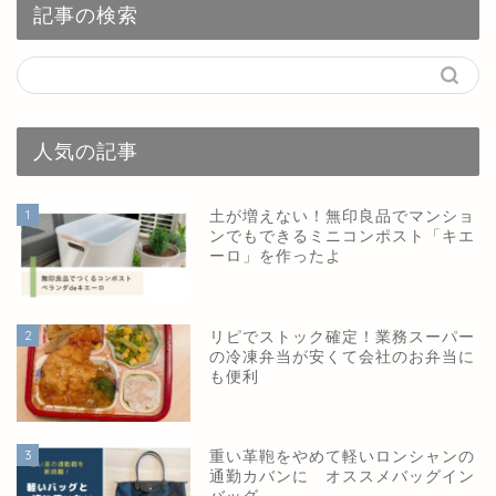
記事の検索
人気の記事
1
土が増えない！無印良品でマンショ
ンでもできるミニコンポスト「キエ
ーロ」を作ったよ
2
リピでストック確定！業務スーパー
の冷凍弁当が安くて会社のお弁当に
も便利
3
重い革鞄をやめて軽いロンシャンの
通勤カバンに オススメバッグイン