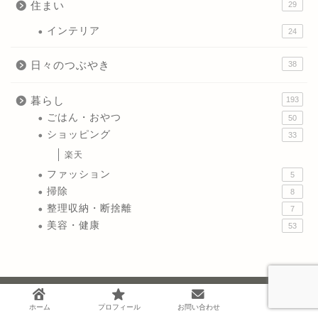
住まい
29
インテリア
24
日々のつぶやき
38
暮らし
193
ごはん・おやつ
50
ショッピング
33
楽天
ファッション
5
掃除
8
整理収納・断捨離
7
美容・健康
53
ホーム
プロフィール
お問い合わせ
アーカイブ