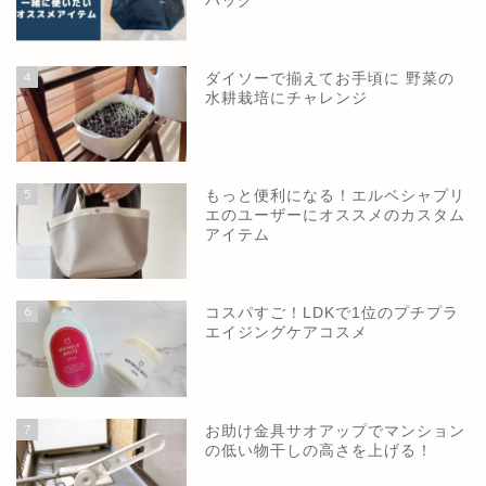
バッグ
4
ダイソーで揃えてお手頃に 野菜の
水耕栽培にチャレンジ
5
もっと便利になる！エルベシャプリ
エのユーザーにオススメのカスタム
アイテム
6
コスパすご！LDKで1位のプチプラ
エイジングケアコスメ
7
お助け金具サオアップでマンション
の低い物干しの高さを上げる！