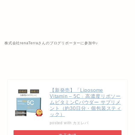
株式会社renaTerraさんのブログリポーターに参加中♪
【新発売】「Liposome
Vitamin – 5C」高濃度リポソー
ムビタミンCパウダー サプリメ
ント（約30日分・個包装スティ
ック）
posted with
カエレバ