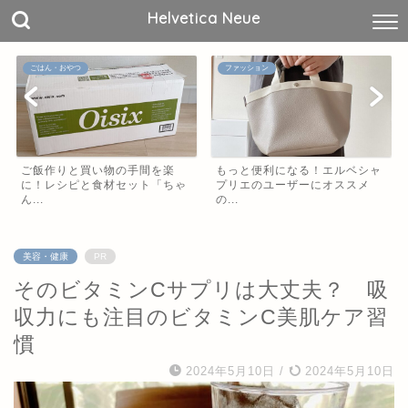
Helvetica Neue
ごはん・おやつ
ファッション
ご飯作りと買い物の手間を楽
もっと便利になる！エルベシャ
に！レシピと食材セット「ちゃ
プリエのユーザーにオススメ
ん...
の...
美容・健康
PR
そのビタミンCサプリは大丈夫？ 吸
収力にも注目のビタミンC美肌ケア習
慣
2024年5月10日
/
2024年5月10日