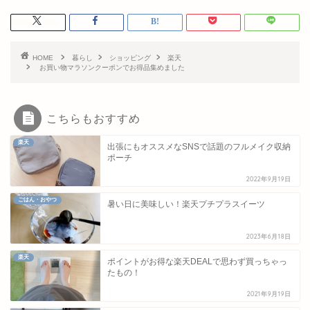
HOME
暮らし
ショッピング
楽天
お買い物マラソンクーポンでお得品集めました
こちらもおすすめ
楽天
出張にもオススメなSNSで話題のフルメイク収納
ポーチ
2022年9月19日
ごはん・おやつ
暑い日に美味しい！楽天プチプラスイーツ
2023年6月18日
楽天
ポイントがお得な楽天DEALで思わず買っちゃっ
たもの！
2021年9月19日