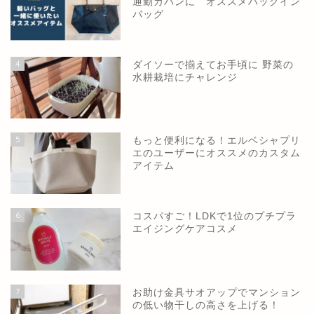
通勤カバンに オススメバッグイン
バッグ
4
ダイソーで揃えてお手頃に 野菜の
水耕栽培にチャレンジ
5
もっと便利になる！エルベシャプリ
エのユーザーにオススメのカスタム
アイテム
6
コスパすご！LDKで1位のプチプラ
エイジングケアコスメ
7
お助け金具サオアップでマンション
の低い物干しの高さを上げる！