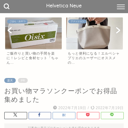
Helvetica Neue
ごはん・おやつ
ファッション
ご飯作りと買い物の手間を楽
もっと便利になる！エルベシャ
に！レシピと食材セット「ちゃ
プリエのユーザーにオススメ
ん...
の...
楽天
PR
お買い物マラソンクーポンでお得品
集めました
2022年7月19日
/
2022年7月19日
記事内に商品プロモーションを含む場合があります