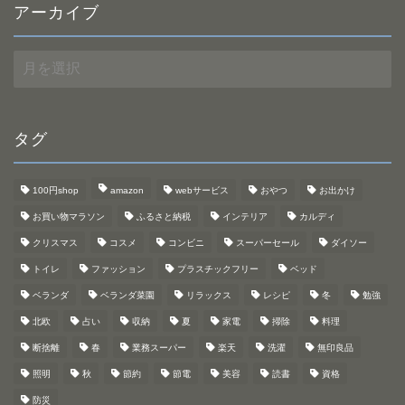
アーカイブ
ア
ー
カ
イ
ブ
タグ
100円shop
amazon
webサービス
おやつ
お出かけ
お買い物マラソン
ふるさと納税
インテリア
カルディ
クリスマス
コスメ
コンビニ
スーパーセール
ダイソー
トイレ
ファッション
プラスチックフリー
ベッド
ベランダ
ベランダ菜園
リラックス
レシピ
冬
勉強
北欧
占い
収納
夏
家電
掃除
料理
断捨離
春
業務スーパー
楽天
洗濯
無印良品
照明
秋
節約
節電
美容
読書
資格
防災