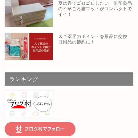
9
夏は畳でゴロゴロしたい 無印良品
のイ草ごろ寝マットがコンパクトで
イイ！
10
スギ薬局のポイントを景品に交換
日用品の節約に！
ランキング