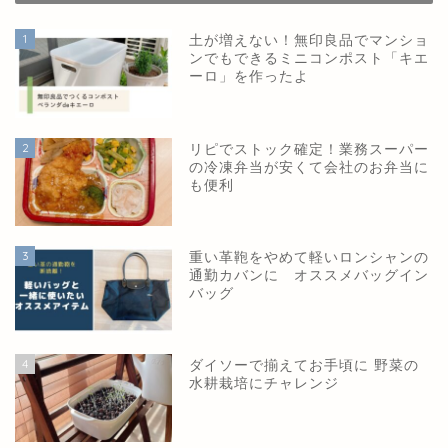
1
土が増えない！無印良品でマンショ
ンでもできるミニコンポスト「キエ
ーロ」を作ったよ
2
リピでストック確定！業務スーパー
の冷凍弁当が安くて会社のお弁当に
も便利
3
重い革鞄をやめて軽いロンシャンの
通勤カバンに オススメバッグイン
バッグ
4
ダイソーで揃えてお手頃に 野菜の
水耕栽培にチャレンジ