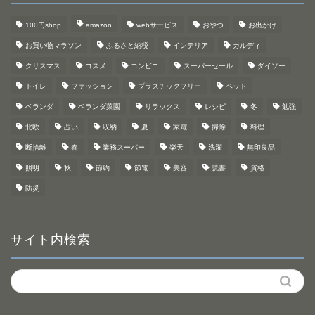
100円shop
amazon
webサービス
おやつ
お出かけ
お買い物マラソン
ふるさと納税
インテリア
カルディ
クリスマス
コスメ
コンビニ
スーパーセール
ダイソー
トイレ
ファッション
プラスチックフリー
ベッド
ベランダ
ベランダ菜園
リラックス
レシピ
冬
勉強
北欧
占い
収納
夏
家電
掃除
料理
断捨離
春
業務スーパー
楽天
洗濯
無印良品
照明
秋
節約
節電
美容
読書
資格
防災
サイト内検索