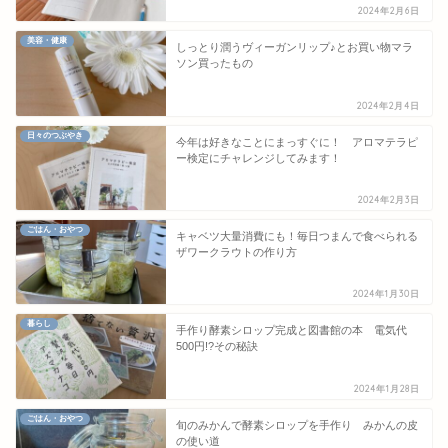
2024年2月6日
美容・健康
しっとり潤うヴィーガンリップ♪とお買い物マラ
ソン買ったもの
2024年2月4日
日々のつぶやき
今年は好きなことにまっすぐに！ アロマテラピ
ー検定にチャレンジしてみます！
2024年2月3日
ごはん・おやつ
キャベツ大量消費にも！毎日つまんで食べられる
ザワークラウトの作り方
2024年1月30日
暮らし
手作り酵素シロップ完成と図書館の本 電気代
500円!?その秘訣
2024年1月28日
ごはん・おやつ
旬のみかんで酵素シロップを手作り みかんの皮
の使い道