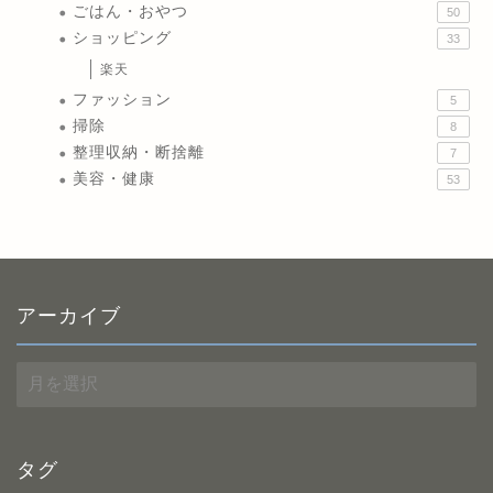
ごはん・おやつ
50
ショッピング
33
楽天
ファッション
5
掃除
8
整理収納・断捨離
7
美容・健康
53
アーカイブ
ア
ー
カ
イ
ブ
タグ