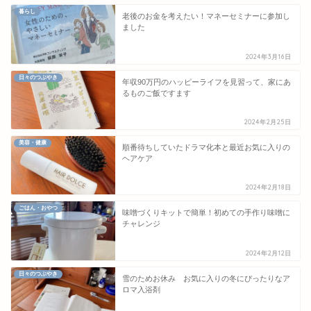
暮らし
老後のお金を考えたい！マネーセミナーに参加し
ました
2024年3月16日
日々のつぶやき
年収90万円のハッピーライフを見習って、家にあ
るものご飯ですます
2024年2月25日
美容・健康
順番待ちしていたドラマ化本と最近お気に入りの
ヘアケア
2024年2月18日
ごはん・おやつ
味噌づくりキットで簡単！初めての手作り味噌に
チャレンジ
2024年2月12日
日々のつぶやき
雪のためお休み お気に入りの冬にぴったりなア
ロマ入浴剤